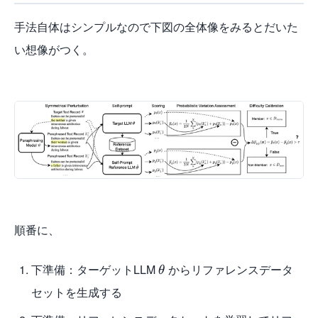
(SPV-MIA). Specifically, we introduce a self-prompt
approach, which constructs the dataset to fine-tune the
手法自体はシンプルなので下図の全体像をみるとだいた
reference model by prompting the target LLM itself. In
い想像がつく。
this manner, the adversary can collect a dataset with a
similar distribution from public APIs. Furthermore, we
introduce probabilistic variation, a more reliable
membership signal based on LLM memorization rather
than overfitting, from which we rediscover the neighbour
attack with theoretical grounding. Comprehensive
evaluation conducted on three datasets and four
exemplary LLMs shows that SPV-MIA raises the AUC of
MIAs from 0.7 to a significantly high level of 0.9. Our code
and dataset are available at: https://github.com/tsinghua-
fib-lab/NeurIPS2024_SPV-MIA
順番に、
下準備：ターゲットLLM
からリファレンスデータ
θ
セットを生成する