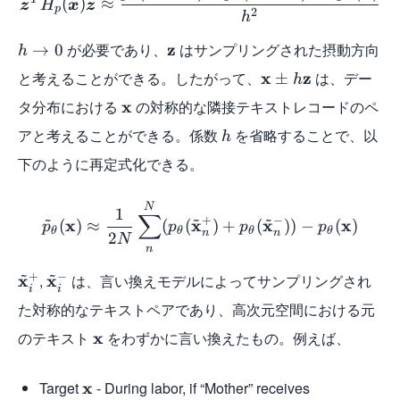
(
)
≈
z
H
x
z
p
2
h
が必要であり、
z
はサンプリングされた摂動方向
→
0
h
と考えることができる。したがって、
x
z
は、デー
±
h
タ分布における
x
の対称的な隣接テキストレコードのペ
アと考えることができる。係数
を省略することで、以
h
下のように再定式化できる。
N
1
∑
~
~
~
+
−
x
x
x
x
(
)
≈
(
(
)
+
(
)
)
−
(
)
p
p
p
p
θ
θ
θ
θ
n
n
2
N
n
~
~
+
−
x
,
x
は、言い換えモデルによってサンプリングされ
i
i
た対称的なテキストペアであり、高次元空間における元
のテキスト
x
をわずかに言い換えたもの。例えば、
Target
x
- During labor, if “Mother” receives