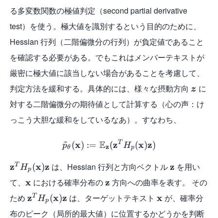
る多変数関数の極値判定（second partial derivative
test）を使う。極大値を識別するという目的のために、
Hessian 行列（二階偏微分の行列）が負定値であること
を確認する必要がある。でもこれはメンバーテキストが
厳密に極大値に該当しない場合があることを考慮して、
判定方法を緩和する。具体的には、様々な摂動方向
に
z
対する二階偏微分の期待値として計算する（心の声：け
っこう大胆な緩和をしているなあ）。すなわち、
~
E
x
z
T
x
z
(
)
:
=
(
(
)
)
p
H
z
θ
p
z
x
z
は、Hessian 行列と方向ベクトル
z
を用い
T
(
)
H
p
て、
x
における確率分布の
z
方向への曲率を表す。 その
ため
z
x
z
は、ターゲットテキスト
x
が、確率分
T
(
)
H
p
布のピーク（局所的最大値）に位置するかどうかを判断