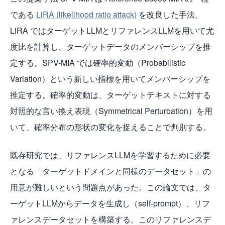
である
LiRA (likelihood ratio attack)
を改良した手法。
LiRA ではターゲットLLMとリファレンスLLMを用いて尤
度比を計算し、ターゲットデータのメンバーシップを推
定する。SPV-MIA では確率的変動（Probabilistic
Variation）という新しい指標を用いてメンバーシップを
推定する。確率的変動は、
ターゲットテキストに対する
対照的な言い換え表現（Symmetrical Perturbation）を用
いて、確率分布の形状の変化を捉える
ことで判別する。
既存研究では、リファレンスLLMを学習するために必要
となる「ターゲットドメインと同様のデータセット」の
用意が難しいという問題点があった。この論文では、タ
ーゲットLLMからデータを生成し（self-prompt）、リフ
ァレンスデータセットを構築する。この
リファレンスデ