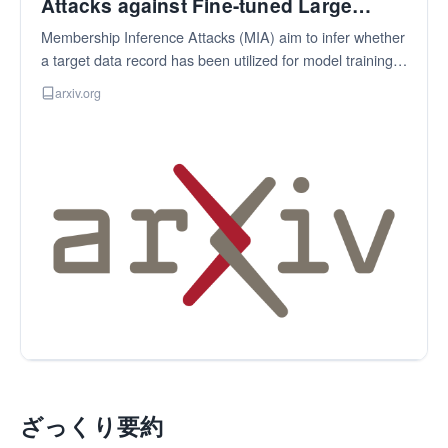
Attacks against Fine-tuned Large
Language Models via Self-prompt
Membership Inference Attacks (MIA) aim to infer whether
Calibration
a target data record has been utilized for model training
or not. Existing MIAs designed for large language models
arxiv.org
(LLMs) can be bifurcated into two types: reference-free
and reference-based attacks. Although reference-based
attacks appear promising performance by calibrating the
probability measured on the target model with reference
models, this illusion of privacy risk heavily depends on a
reference dataset that closely resembles the training set.
Both two types of attacks are predicated on the
hypothesis that training records consistently maintain a
higher probability of being sampled. However, this
hypothesis heavily relies on the overfitting of target
models, which will be mitigated by multiple regularization
methods and the generalization of LLMs. Thus, these
reasons lead to high false-positive rates of MIAs in
practical scenarios. We propose a Membership Inference
ざっくり要約
Attack based on Self-calibrated Probabilistic Variation