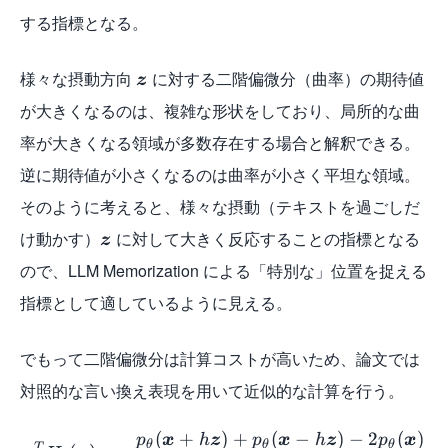
する指標となる。
様々な摂動方向
に対する二階偏微分（曲率）の期待値
z
が大きくなるのは、複雑な形状をしており、局所的な曲
率が大きくなる領域が多数存在する場合と解釈できる。
逆に期待値が小さくなるのは曲率が小さく平坦な領域。
そのように考えると、様々な摂動（テキストを過ごしだ
け動かす）
に対して大きく反応することの指標となる
z
ので、LLM Memorization による「特別な」位置を捉える
指標として適しているように見える。
でもって二階偏微分は計算コストが高いため、論文では
対照的な言い換え表現を用いて近似的な計算を行う。
(
+
)
+
(
−
)
−
2
(
)
p
x
h
z
p
x
h
z
p
x
θ
θ
θ
T