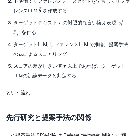
下準備：リファレンスデータセットを学習してリファ
~
レンスLLM
を作成する
θ
~
+
ターゲットテキスト
の対照的な言い換え表現
,
x
x
i
~
−
を作る
x
i
ターゲットLLM, リファレンスLLM で推論。提案手法
の式によるスコアリング
スコアの差がしきい値
以上であれば、ターゲット
τ
LLMの訓練データと判定する
という流れ。
先行研究と提案手法の関係
この提案手法 SPV-MIA は Reference-based MIA の一種