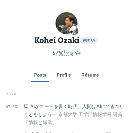
Kohei Ozaki
@smly
Posts
Profile
Résumé
2026
AIがコードを書く時代、人間はAIにできない
07-03
ことをしよう
— 京都大学 工学部情報学科 講義
「情報と職業」