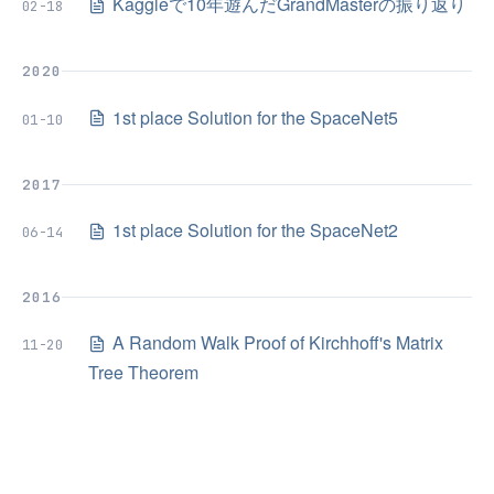
Kaggleで10年遊んだGrandMasterの振り返り
02-18
2020
1st place Solution for the SpaceNet5
01-10
2017
1st place Solution for the SpaceNet2
06-14
2016
A Random Walk Proof of Kirchhoff's Matrix
11-20
Tree Theorem