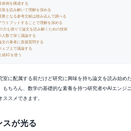
具体例を構成する
実装を読み解いて理解を深める
重要となる参考文献は踏み込んで調べる
アウトプットすることで理解を深める
の力も借りて論文を読み解くための技術
少人数で深く議論する
論文の著者に直接質問する
ウェブ上で議論する
生成AIを使う
究室に配属する前だけど研究に興味を持ち論文を読み始め
。もちろん、数学の基礎的な素養を持つ研究者やAIエンジ
オススメできます。
ンスが光る