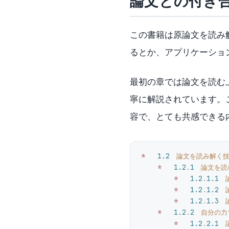
論文との付き
この書籍は原論文を読み
るとか、アプリケーショ
最初の章では論文を読む
寧に解説されています。
容で、とても共感できる
*
   1.2
　論文を読み解く
    *
   1.2
.
1
　論文を読
        *
   1.2
.
1.1
　
        *
   1.2
.
1.2
　
        *
   1.2
.
1.3
　
    *
   1.2
.
2
　自分の力
        *
   1.2
.
2.1
　